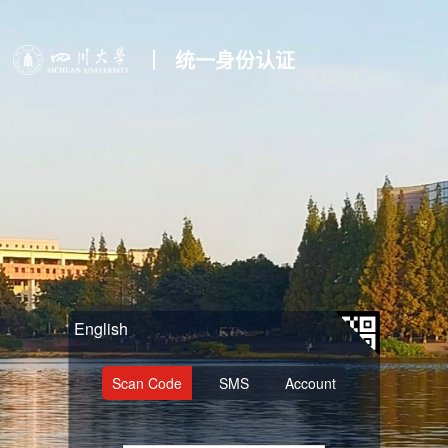
统一身份认证
English
Scan Code
SMS
Account